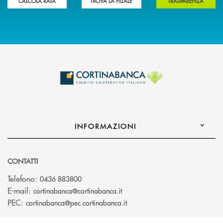
CALCOLA RATA
TROVA LA FILIALE
TRASPARENZA
INFORMAZIONI
CONTATTI
Telefono:
0436 883800
(si apre l’app di posta elettro
E-mail:
cortinabanca@cortinabanca.it
(si apre l’app di posta elettr
PEC:
cortinabanca@pec.cortinabanca.it