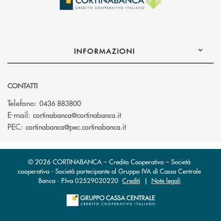
INFORMAZIONI
CONTATTI
Telefono:
0436 883800
(si apre l’app di posta elettro
E-mail:
cortinabanca@cortinabanca.it
(si apre l’app di posta elettr
PEC:
cortinabanca@pec.cortinabanca.it
© 2026 CORTINABANCA – Credito Cooperativo – Società
cooperativa - Società partecipante al Gruppo IVA di Cassa Centrale
Banca · P.Iva 02529020220
Crediti
|
Note legali