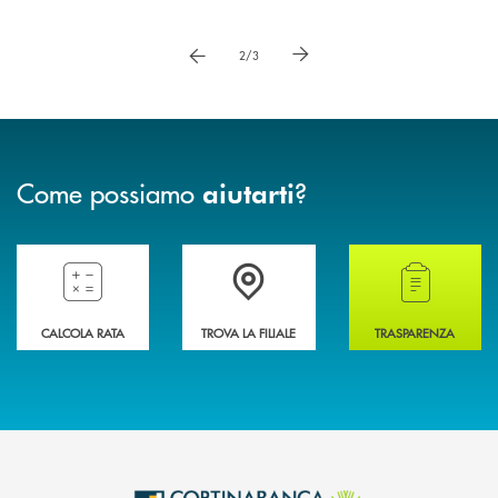
Pause
vai a immagne precedente
vai a immagine successiva
2/3
Come possiamo
?
aiutarti
Compila il preventivatore e calcola la rata del mutuo
Accedi all' elenco completo delle filiali della 
Hai bisogno di alcun
CALCOLA RATA
TROVA LA FILIALE
TRASPARENZA