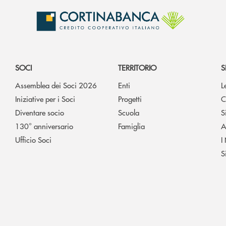
SOCI
TERRITORIO
S
Assemblea dei Soci 2026
Enti
L
Iniziative per i Soci
Progetti
C
Diventare socio
Scuola
S
130° anniversario
Famiglia
A
Ufficio Soci
I
S