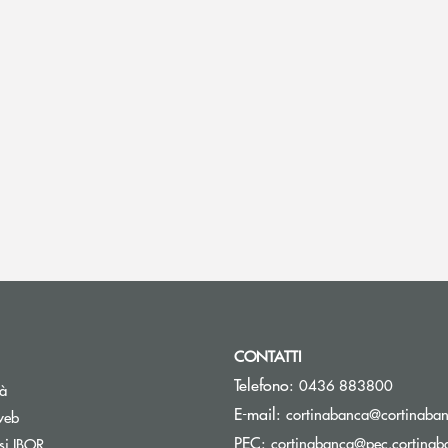
CONTATTI
Telefono:
0436 883800
tà
E-mail:
cortinabanca@cortinaban
web
PEC:
Apre una nuova finestra
cortinabanca@pec.cortinaba
si IBOR