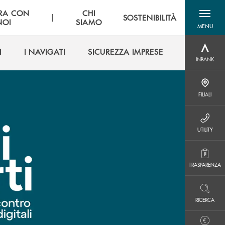
RA CON
CHI
|
SOSTENIBILITÀ
NOI
SIAMO
MENU
menu destra
I
I NAVIGATI
SICUREZZA IMPRESE
INBANK
INBANK
I
I NAVIGATI
SICUREZZA IMPRESE
FILIALI
FILIALI
UTILITY
UTILITY
TRASPARENZA
TRASPARENZA
RICERCA
RICERCA