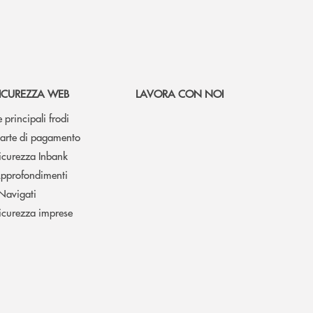
ICUREZZA WEB
LAVORA CON NOI
e principali frodi
arte di pagamento
icurezza Inbank
pprofondimenti
 Navigati
icurezza imprese