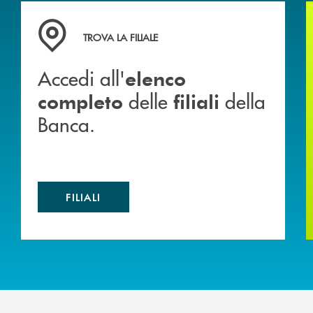
 mutuo
Accedi all' elenco completo delle filiali della Banca.
TROVA LA FILIALE
Accedi all'
elenco
delle
della
completo
filiali
Banca.
FILIALI