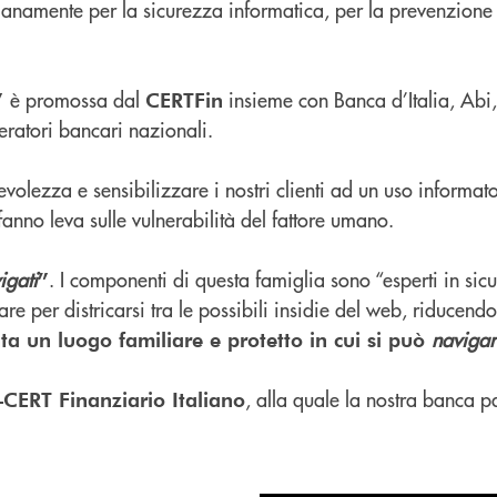
ianamente per la sicurezza informatica, per la prevenzione e
è promossa dal
insieme con Banca d’Italia, Abi, 
i”
CERTFin
ratori bancari nazionali.
ezza e sensibilizzare i nostri clienti ad un uso informato e
anno leva sulle vulnerabilità del fattore umano.
igati
. I componenti di questa famiglia sono “esperti in sic
”
 per districarsi tra le possibili insidie del web, riducendo i
navigar
ta un luogo familiare e protetto in cui si può
, alla quale la nostra banca 
CERT Finanziario Italiano