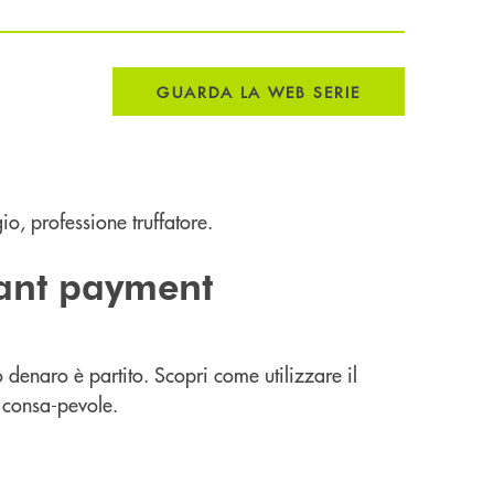
GUARDA LA WEB SERIE
io, professione truffatore.
tant payment
uo denaro è partito. Scopri come utilizzare il
 consa-pevole.