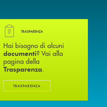
Hai bisogno di alcuni documenti ? Vai alla pagina della
TRASPARENZA
Hai bisogno di alcuni
? Vai alla
documenti
pagina della
.
Trasparenza
TRASPARENZA