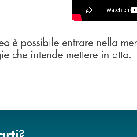
eo è possibile entrare nella men
gie che intende mettere in atto.
?
arti