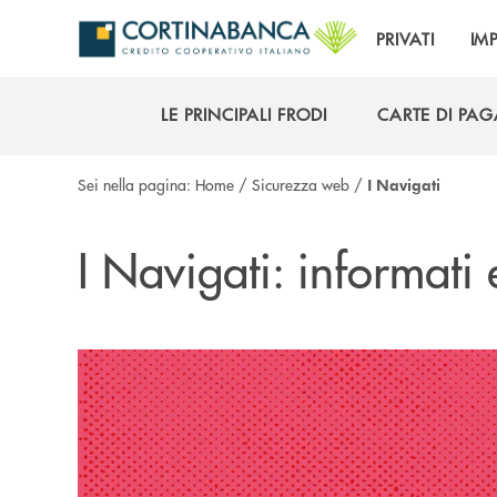
Salta al contenuto principale
PRIVATI
IM
LE PRINCIPALI FRODI
CARTE DI PA
LE PRINCIPALI FRODI
CARTE DI PA
Sei nella pagina:
Home
/
Sicurezza web
/
I Navigati
I Navigati: informati 