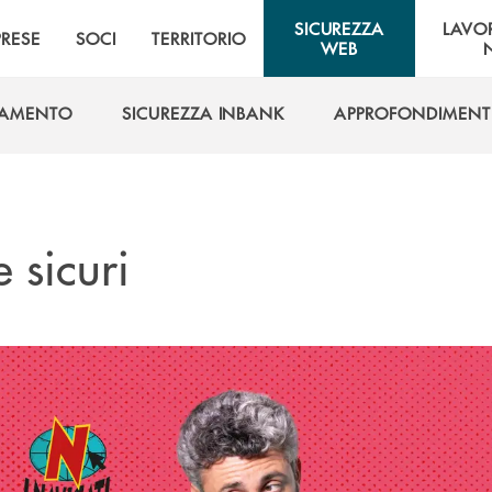
SICUREZZA
LAVO
PRESE
SOCI
TERRITORIO
WEB
GAMENTO
SICUREZZA INBANK
APPROFONDIMENT
GAMENTO
SICUREZZA INBANK
APPROFONDIMENT
e sicuri