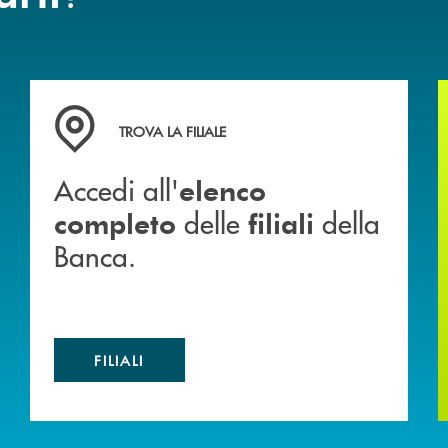
 mutuo
Accedi all' elenco completo delle filiali della Banca.
TROVA LA FILIALE
Accedi all'
elenco
delle
della
completo
filiali
Banca.
FILIALI