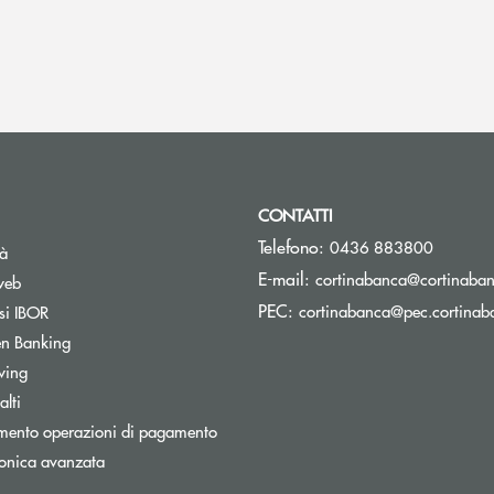
CONTATTI
Telefono:
0436 883800
tà
E-mail:
cortinabanca@cortinaban
web
PEC:
Apre una nuova finestra
cortinabanca@pec.cortinaba
si IBOR
Apre una nuova finestra
n Banking
stra
Apre una nuova finestra
wing
inestra
lti
mento operazioni di pagamento
ronica avanzata