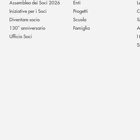
Assemblea dei Soci 2026
Enti
L
Iniziative per i Soci
Progetti
C
Diventare socio
Scuola
S
130° anniversario
Famiglia
A
Ufficio Soci
I
S