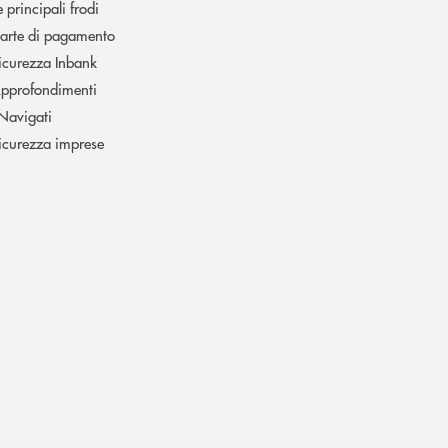
e principali frodi
arte di pagamento
icurezza Inbank
pprofondimenti
 Navigati
icurezza imprese