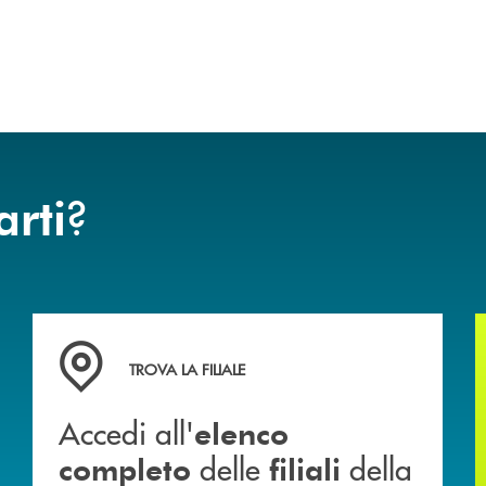
?
arti
 mutuo
Accedi all' elenco completo delle filiali della Banca.
TROVA LA FILIALE
Accedi all'
elenco
delle
della
completo
filiali