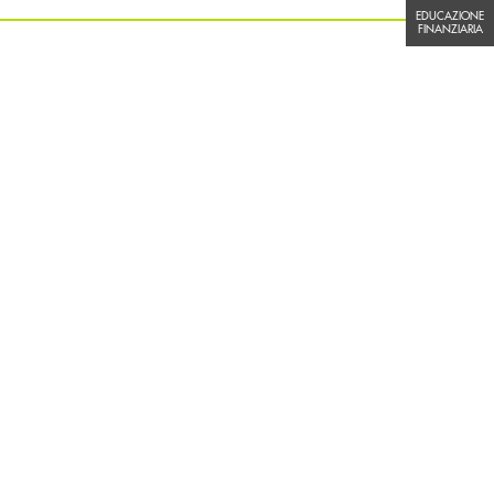
EDUCAZIONE FINANZIARIA
EDUCAZIONE
FINANZIARIA
 territorio