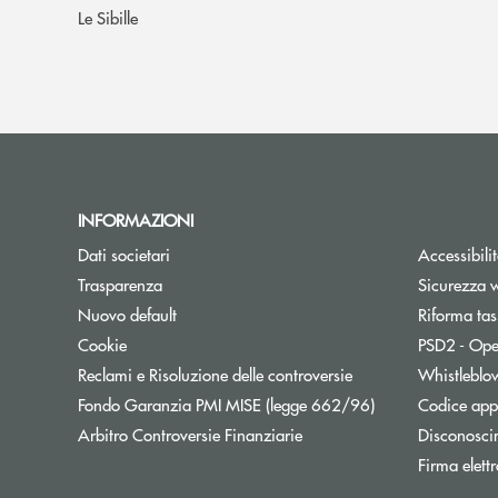
Le Sibille
INFORMAZIONI
Dati societari
Accessibili
Trasparenza
Sicurezza 
Nuovo default
Riforma tas
Cookie
PSD2 - Ope
Apre una nuova fine
Reclami e Risoluzione delle controversie
Whistleblo
Apre una nuova f
Fondo Garanzia PMI MISE (legge 662/96)
Codice appa
Apre una nuova finestra
Arbitro Controversie Finanziarie
Disconosci
Firma elett