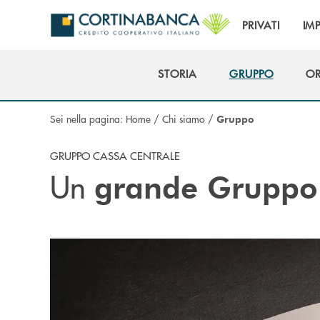
Salta al contenuto principale
PRIVATI
IM
STORIA
GRUPPO
OR
STORIA
GRUPPO
OR
Sei nella pagina:
Home
/
Chi siamo
/
Gruppo
GRUPPO CASSA CENTRALE
Un
grande Gruppo