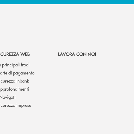
ICUREZZA WEB
LAVORA CON NOI
e principali frodi
arte di pagamento
icurezza Inbank
pprofondimenti
 Navigati
icurezza imprese