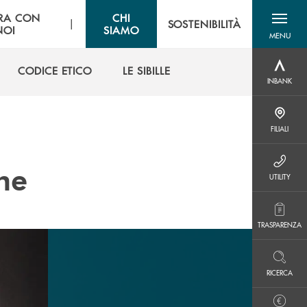
RA CON
CHI
|
SOSTENIBILITÀ
NOI
SIAMO
MENU
menu destra
CODICE ETICO
LE SIBILLE
INBANK
INBANK
CODICE ETICO
LE SIBILLE
FILIALI
FILIALI
ne
UTILITY
UTILITY
TRASPARENZA
TRASPARENZA
RICERCA
RICERCA