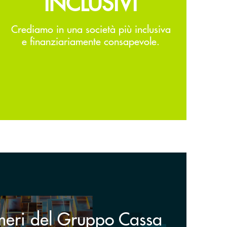
INCLUSIVI
Crediamo in una società più inclusiva
e finanziariamente consapevole.
meri del Gruppo Cassa