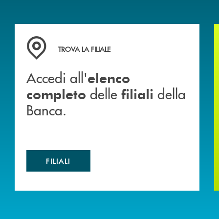
 mutuo
Accedi all' elenco completo delle filiali della Banca.
TROVA LA FILIALE
Accedi all'
elenco
delle
della
completo
filiali
Banca.
FILIALI