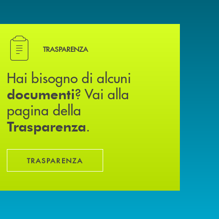
Hai bisogno di alcuni documenti ? Vai alla pagina della
TRASPARENZA
Hai bisogno di alcuni
? Vai alla
documenti
pagina della
.
Trasparenza
TRASPARENZA