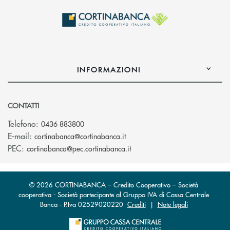
INFORMAZIONI
CONTATTI
Telefono:
0436 883800
(si apre l’app di posta elettro
E-mail:
cortinabanca@cortinabanca.it
(si apre l’app di posta elettr
PEC:
cortinabanca@pec.cortinabanca.it
© 2026 CORTINABANCA – Credito Cooperativo – Società
cooperativa - Società partecipante al Gruppo IVA di Cassa Centrale
Banca · P.Iva 02529020220
Crediti
|
Note legali