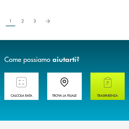
successivo
1
2
3
Come possiamo
?
aiutarti
Compila il preventivatore e calcola la rata del mutuo
Accedi all' elenco completo delle filiali della 
Hai bisogno di alcun
CALCOLA RATA
TROVA LA FILIALE
TRASPARENZA