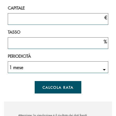
CAPITALE
€
TASSO
%
PERIODICITÀ
1 mese
CALCOLA RATA
Attenzione: la simulazione è il risultato dei dati forniti