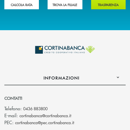
CALCOLA RATA
TROVA LA FILIALE
TRASPARENZA
INFORMAZIONI
CONTATTI
Telefono:
0436 883800
(si apre l’app di posta elettro
E-mail:
cortinabanca@cortinabanca.it
(si apre l’app di posta elettr
PEC:
cortinabanca@pec.cortinabanca.it