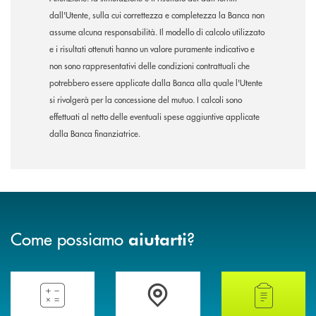
dall'Utente, sulla cui correttezza e completezza la Banca non
assume alcuna responsabilità. Il modello di calcolo utilizzato
e i risultati ottenuti hanno un valore puramente indicativo e
non sono rappresentativi delle condizioni contrattuali che
potrebbero essere applicate dalla Banca alla quale l'Utente
si rivolgerà per la concessione del mutuo. I calcoli sono
effettuati al netto delle eventuali spese aggiuntive applicate
dalla Banca finanziatrice.
Come possiamo
?
aiutarti
Compila il preventivatore e calcola la rata del mutuo
Accedi all' elenco completo delle filiali della 
Hai bisogno di alcun