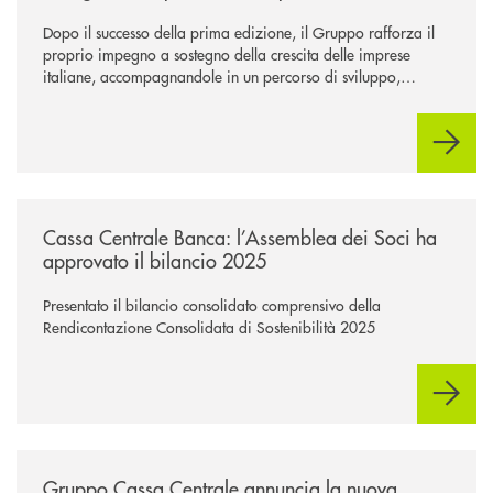
Dopo il successo della prima edizione, il Gruppo rafforza il
proprio impegno a sostegno della crescita delle imprese
italiane, accompagnandole in un percorso di sviluppo,
innovazione e accesso ai mercati dei capitali.
/news/cassa-centrale-banca-l-assemblea-dei-soci-ha-approvato-il-bila
Cassa Centrale Banca: l’Assemblea dei Soci ha
approvato il bilancio 2025
Presentato il bilancio consolidato comprensivo della
Rendicontazione Consolidata di Sostenibilità 2025
/news/gruppo-cassa-centrale-annuncia-la-nuova-campagna-di-comunicaz
Gruppo Cassa Centrale annuncia la nuova