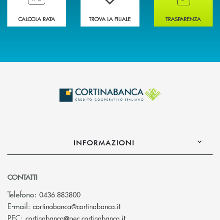
CALCOLA RATA
TROVA LA FILIALE
TRASPARENZA
INFORMAZIONI
CONTATTI
Telefono:
0436 883800
(si apre l’app di posta elettro
E-mail:
cortinabanca@cortinabanca.it
(si apre l’app di posta elettr
PEC:
cortinabanca@pec.cortinabanca.it