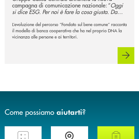
campagna di comunicazione nazionale: “
Oggi
si dice ESG. Per noi è fare la cosa giusta. Da
sempre
”
L’evoluzione del percorso “Fondato sul bene comune” racconta
il modello di banca cooperativa che ha nel proprio DNA la
vicinanza alle persone e ai territori.
Come possiamo
?
aiutarti
Compila il preventivatore e calcola la rata del mutuo
Accedi all' elenco completo delle filiali della 
Hai bisogno di alcun