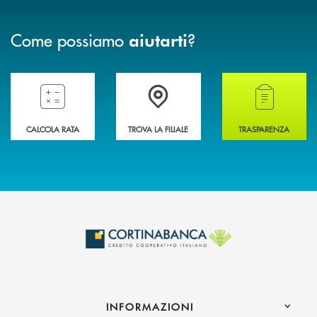
Come possiamo
?
aiutarti
Compila il preventivatore e calcola la rata del mutuo
Accedi all' elenco completo delle filiali della 
Hai bisogno di alcun
CALCOLA RATA
TROVA LA FILIALE
TRASPARENZA
INFORMAZIONI