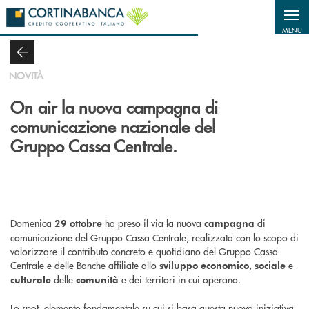
Salta al contenuto principale
MENU
NOVITÀ
On air la nuova campagna di
comunicazione nazionale del
Gruppo Cassa Centrale.
Domenica
ha preso il via la nuova
di
29 ottobre
campagna
comunicazione del Gruppo Cassa Centrale, realizzata con lo scopo di
valorizzare il contributo concreto e quotidiano del Gruppo Cassa
Centrale e delle Banche affiliate allo
,
e
sviluppo economico
sociale
delle
e dei territori in cui operano.
culturale
comunità
Lo spot, elemento fondamentale su cui si basa questa nuova iniziativa