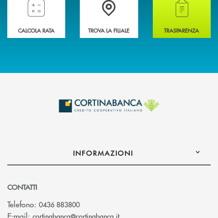
Compila il preventivatore e calcola la rata del mutuo
Accedi all' elenco completo delle filiali della 
Hai bisogno di alcun
CALCOLA RATA
TROVA LA FILIALE
TRASPARENZA
INFORMAZIONI
CONTATTI
Telefono:
0436 883800
(si apre l’app di posta elettro
E-mail:
cortinabanca@cortinabanca.it