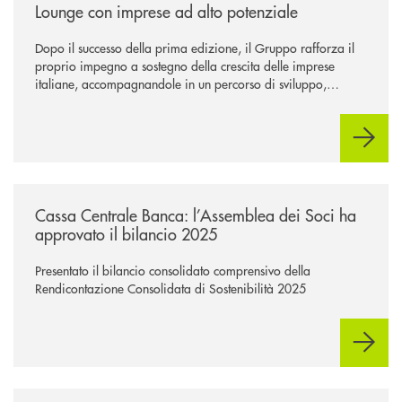
Lounge con imprese ad alto potenziale
Dopo il successo della prima edizione, il Gruppo rafforza il
proprio impegno a sostegno della crescita delle imprese
italiane, accompagnandole in un percorso di sviluppo,
innovazione e accesso ai mercati dei capitali.
/news/cassa-centrale-banca-l-assemblea-dei-soci-ha-approvato-il-bila
Cassa Centrale Banca: l’Assemblea dei Soci ha
approvato il bilancio 2025
Presentato il bilancio consolidato comprensivo della
Rendicontazione Consolidata di Sostenibilità 2025
/news/gruppo-cassa-centrale-annuncia-la-nuova-campagna-di-comunicaz