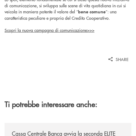
di comunicazione, si sviluppa sulle scene di vita quotidiana in cui si
veicola in maniera potente il valore del “
”: una
bene comune
caratteristica peculiare e propria del Credito Cooperativo.
Scopri la nuova campagna di comunicazione>>>
SHARE
Ti potrebbe interessare anche:
/news/cassa-centrale-banca-avvia-la-seconda-elite-lounge-con-imprese-
Cassa Centrale Banca avvia la seconda ELITE