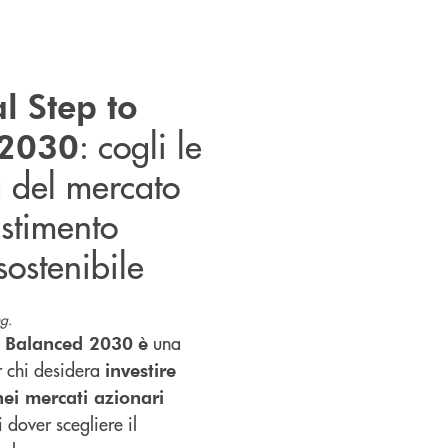
l Step to
: cogli le
 2030
à del mercato
stimento
 sostenibile
g.
una
o Balanced 2030
è
r chi desidera
investire
ei mercati azionari
 dover scegliere il