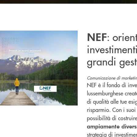
: orien
NEF
investiment
grandi gest
Comunicazione di marketin
NEF è il fondo di inve
lussemburghese creato
di qualità alle tue es
risparmio. Con i suoi 
possibilità di costrui
ampiamente diversi
strategia di investim