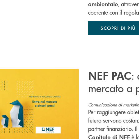
, attrave
ambientale
coerente con il rego
SCOPRI DI PIÙ
:
NEF PAC
mercato a p
Comunicazione di marketin
Per raggiungere obiett
futuro servono costanz
partner finanziario. Il
è l
Capitale di NEF