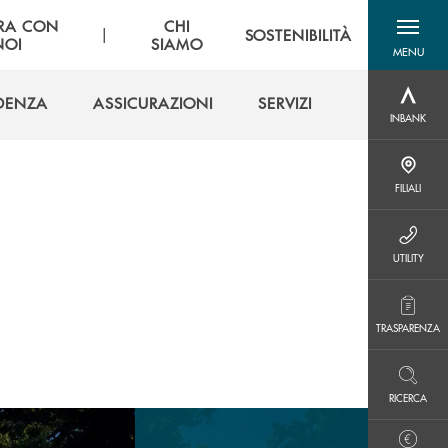
RA CON
CHI
|
SOSTENIBILITÀ
NOI
SIAMO
MENU
menu destra
IDENZA
ASSICURAZIONI
SERVIZI
INBANK
INBANK
IDENZA
ASSICURAZIONI
SERVIZI
FILIALI
FILIALI
UTILITY
UTILITY
TRASPARENZA
TRASPARENZA
RICERCA
RICERCA