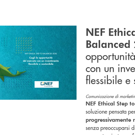
NEF Ethica
Balanced
opportunit
con un inve
flessibile e
Comunicazione di marketin
NEF Ethical Step t
soluzione pensata pe
progressivamente n
senza preoccuparsi di