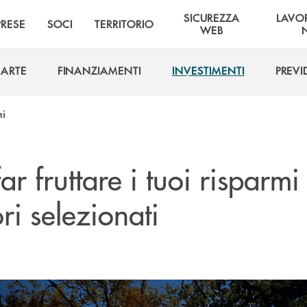
SICUREZZA
LAVO
PRESE
SOCI
TERRITORIO
WEB
ARTE
FINANZIAMENTI
INVESTIMENTI
PREV
ARTE
FINANZIAMENTI
INVESTIMENTI
PREV
ni
far fruttare i tuoi risparmi
ori selezionati