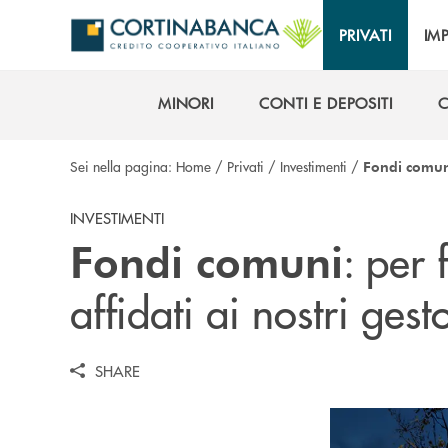
Salta al contenuto principale
PRIVATI
IM
MINORI
CONTI E DEPOSITI
C
MINORI
CONTI E DEPOSITI
C
Sei nella pagina:
Home
/
Privati
/
Investimenti
/
Fondi comu
INVESTIMENTI
: per 
Fondi comuni
affidati ai nostri gest
SHARE