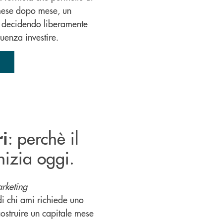
 mese dopo mese, un
 decidendo liberamente
uenza investire.
: perchè il
i
nizia oggi.
rketing
 di chi ami richiede uno
ostruire un capitale mese