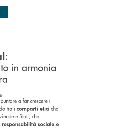
:
al
nto in armonia
ra
g.
puntare a far crescere i
do tra i
che
comparti etici
aziende e Stati, che
i responsabilità sociale e