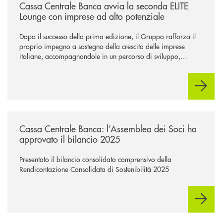
Cassa Centrale Banca avvia la seconda ELITE
Lounge con imprese ad alto potenziale
Dopo il successo della prima edizione, il Gruppo rafforza il
proprio impegno a sostegno della crescita delle imprese
italiane, accompagnandole in un percorso di sviluppo,
innovazione e accesso ai mercati dei capitali.
/news/cassa-centrale-banca-l-assemblea-dei-soci-ha-approvato-il-bila
Cassa Centrale Banca: l’Assemblea dei Soci ha
approvato il bilancio 2025
Presentato il bilancio consolidato comprensivo della
Rendicontazione Consolidata di Sostenibilità 2025