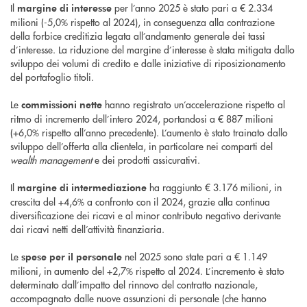
Il
per l’anno 2025 è stato pari a € 2.334
margine di interesse
milioni (-5,0% rispetto al 2024), in conseguenza alla contrazione
della forbice creditizia legata all’andamento generale dei tassi
d’interesse. La riduzione del margine d’interesse è stata mitigata dallo
sviluppo dei volumi di credito e dalle iniziative di riposizionamento
del portafoglio titoli.
Le
hanno registrato un’accelerazione rispetto al
commissioni nette
ritmo di incremento dell’intero 2024, portandosi a € 887 milioni
(+6,0% rispetto all’anno precedente). L’aumento è stato trainato dallo
sviluppo dell’offerta alla clientela, in particolare nei comparti del
wealth management
e dei prodotti assicurativi.
Il
ha raggiunto € 3.176 milioni, in
margine di intermediazione
crescita del +4,6% a confronto con il 2024, grazie alla continua
diversificazione dei ricavi e al minor contributo negativo derivante
dai ricavi netti dell’attività finanziaria.
Le
nel 2025 sono state pari a € 1.149
spese per il personale
milioni, in aumento del +2,7% rispetto al 2024. L’incremento è stato
determinato dall’impatto del rinnovo del contratto nazionale,
accompagnato dalle nuove assunzioni di personale (che hanno