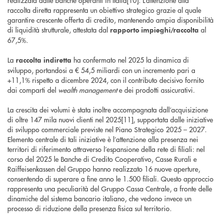
realizzata dalle banche operanti in Italia[10]. L’attenzione alla
raccolta diretta rappresenta un obiettivo strategico grazie al quale
garantire crescente offerta di credito, mantenendo ampia disponibilità
di liquidità strutturale, attestata dal
al
rapporto impieghi/raccolta
67,5%.
La
ha confermato nel 2025 la dinamica di
raccolta indiretta
sviluppo, portandosi a € 54,5 miliardi con un incremento pari a
+11,1% rispetto a dicembre 2024, con il contributo decisivo fornito
dai comparti del
wealth management
e dei prodotti assicurativi.
La crescita dei volumi è stata inoltre accompagnata dall’acquisizione
di oltre 147 mila nuovi clienti nel 2025[11], supportata dalle iniziative
di sviluppo commerciale previste nel Piano Strategico 2025 – 2027.
Elemento centrale di tali iniziative è l’attenzione alla presenza nei
territori di riferimento attraverso l’espansione della rete di filiali: nel
corso del 2025 le Banche di Credito Cooperativo, Casse Rurali e
Raiffeisenkassen del Gruppo hanno realizzato 16 nuove aperture,
consentendo di superare a fine anno le 1.500 filiali. Questo approccio
rappresenta una peculiarità del Gruppo Cassa Centrale, a fronte delle
dinamiche del sistema bancario italiano, che vedono invece un
processo di riduzione della presenza fisica sul territorio.