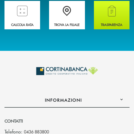
Compila il preventivatore e calcola la rata del mutuo
Accedi all' elenco completo delle filiali della 
Hai bisogno di alcun
CALCOLA RATA
TROVA LA FILIALE
TRASPARENZA
INFORMAZIONI
CONTATTI
Telefono:
0436 883800