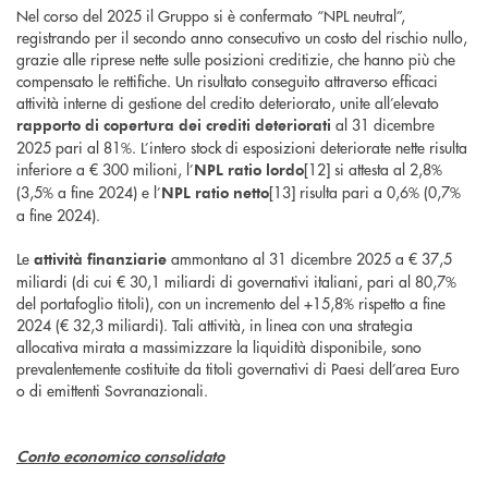
Nel corso del 2025 il Gruppo si è confermato “NPL neutral”,
registrando per il secondo anno consecutivo un costo del rischio nullo,
grazie alle riprese nette sulle posizioni creditizie, che hanno più che
compensato le rettifiche. Un risultato conseguito attraverso efficaci
attività interne di gestione del credito deteriorato, unite all’elevato
al 31 dicembre
rapporto di copertura dei crediti deteriorati
2025 pari al 81%. L’intero stock di esposizioni deteriorate nette risulta
inferiore a € 300 milioni, l’
[12] si attesta al 2,8%
NPL ratio lordo
(3,5% a fine 2024) e l’
[13] risulta pari a 0,6% (0,7%
NPL ratio netto
a fine 2024).
Le
ammontano al 31 dicembre 2025 a € 37,5
attività finanziarie
miliardi (di cui € 30,1 miliardi di governativi italiani, pari al 80,7%
del portafoglio titoli), con un incremento del +15,8% rispetto a fine
2024 (€ 32,3 miliardi). Tali attività, in linea con una strategia
allocativa mirata a massimizzare la liquidità disponibile, sono
prevalentemente costituite da titoli governativi di Paesi dell’area Euro
o di emittenti Sovranazionali.
Conto economico consolidato