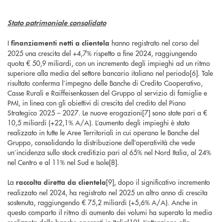
Stato patrimoniale consolidato
I
hanno registrato nel corso del
finanziamenti netti a clientela
2025 una crescita del +4,7% rispetto a fine 2024, raggiungendo
quota € 50,9 miliardi, con un incremento degli impieghi ad un ritmo
superiore alla media del settore bancario italiano nel periodo[6]. Tale
risultato conferma l’impegno delle Banche di Credito Cooperativo,
Casse Rurali e Raiffeisenkassen del Gruppo al servizio di famiglie e
PMI, in linea con gli obiettivi di crescita del credito del Piano
Strategico 2025 – 2027. Le nuove erogazioni[7] sono state pari a €
10,5 miliardi (+22,1% A/A). L’aumento degli impieghi è stato
realizzato in tutte le Aree Territoriali in cui operano le Banche del
Gruppo, consolidando la distribuzione dell’operatività che vede
un’incidenza sullo stock creditizio pari al 65% nel Nord Italia, al 24%
nel Centro e al 11% nel Sud e Isole[8].
La
[9], dopo il significativo incremento
raccolta diretta da clientela
realizzato nel 2024, ha registrato nel 2025 un altro anno di crescita
sostenuta, raggiungendo € 75,2 miliardi (+5,6% A/A). Anche in
questo comparto il ritmo di aumento dei volumi ha superato la media