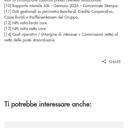
[10] Rapporto Mensile ABI – Gennaio 2026 – Comunicato Stampa.
[11] Dati gestionali su perimetro Banche di Credito Cooperativo,
Casse Rurali e Raiffeisenkassen del Gruppo.
[12] NPL ratio lordo core.
[13] NPL ratio netto core.
[14] Costi operativi / (Margine di interesse + Commissioni nette) al
netto delle poste straordinarie.
SHARE
Ti potrebbe interessare anche:
/news/cassa-centrale-banca-avvia-la-seconda-elite-lounge-con-imprese-