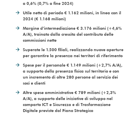
a 0,6% (0,7% a fine 2024)
Utile netto di periodo € 1.162 milioni, in linea con il
2024 (€ 1.168 milioni)
Margine d’intermediazione € 3.176 milioni (+4,6%
A/A), trainato dalla crescita del contributo delle
commissioni nette
Superate le 1.500 filiali, realizzando nuove aperture
per garantire la presenza nei territori di riferimento
Spese per il personale € 1.149 milioni (+2,7% A/A),
a supporto della presenza fisica sul territorio e con
un incremento di oltre 280 persone al servizio dei
soci e clienti
Altre spese amministrative € 789 milioni (+2,3%
A/A), a supporto delle iniziative di sviluppo nel
comparto ICT e Sicurezza e di Trasformazione
Digitale previste dal Piano Strategico