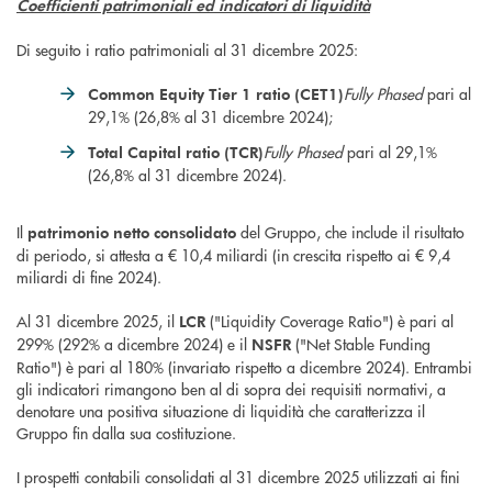
Coefficienti patrimoniali ed indicatori di liquidità
Di seguito i ratio patrimoniali al 31 dicembre 2025:
Fully Phased
pari al
Common Equity Tier 1 ratio (CET1)
29,1% (26,8% al 31 dicembre 2024);
Fully Phased
pari al 29,1%
Total Capital ratio (TCR)
(26,8% al 31 dicembre 2024).
Il
del Gruppo, che include il risultato
patrimonio netto consolidato
di periodo, si attesta a € 10,4 miliardi (in crescita rispetto ai € 9,4
miliardi di fine 2024).
Al 31 dicembre 2025, il
("Liquidity Coverage Ratio") è pari al
LCR
299% (292% a dicembre 2024) e il
("Net Stable Funding
NSFR
Ratio") è pari al 180% (invariato rispetto a dicembre 2024). Entrambi
gli indicatori rimangono ben al di sopra dei requisiti normativi, a
denotare una positiva situazione di liquidità che caratterizza il
Gruppo fin dalla sua costituzione.
I prospetti contabili consolidati al 31 dicembre 2025 utilizzati ai fini