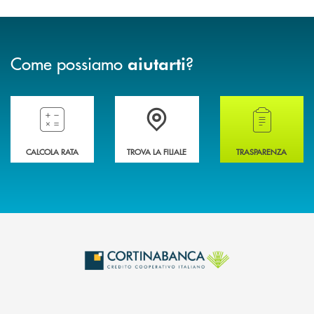
Come possiamo
?
aiutarti
Compila il preventivatore e calcola la rata del mutuo
Accedi all' elenco completo delle filiali della 
Hai bisogno di alcun
CALCOLA RATA
TROVA LA FILIALE
TRASPARENZA