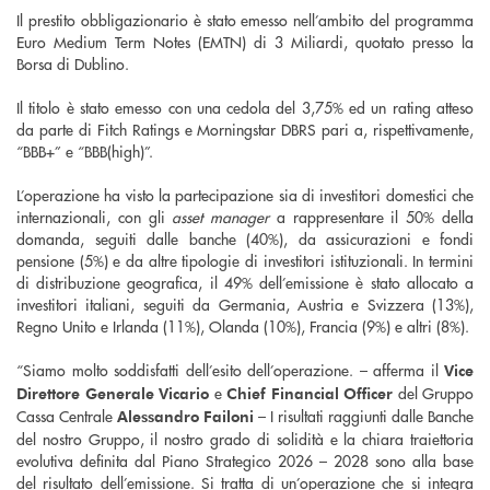
Il prestito obbligazionario è stato emesso nell’ambito del programma
Euro Medium Term Notes (EMTN) di 3 Miliardi, quotato presso la
Borsa di Dublino.
Il titolo è stato emesso con una cedola del 3,75% ed un rating atteso
da parte di Fitch Ratings e Morningstar DBRS pari a, rispettivamente,
“BBB+” e “BBB(high)”.
L’operazione ha visto la partecipazione sia di investitori domestici che
internazionali, con gli
asset manager
a rappresentare il 50% della
domanda, seguiti dalle banche (40%), da assicurazioni e fondi
pensione (5%) e da altre tipologie di investitori istituzionali. In termini
di distribuzione geografica, il 49% dell’emissione è stato allocato a
investitori italiani, seguiti da Germania, Austria e Svizzera (13%),
Regno Unito e Irlanda (11%), Olanda (10%), Francia (9%) e altri (8%).
“Siamo molto soddisfatti dell’esito dell’operazione. – afferma il
Vice
e
del Gruppo
Direttore Generale Vicario
Chief Financial Officer
Cassa Centrale
– I risultati raggiunti dalle Banche
Alessandro Failoni
del nostro Gruppo, il nostro grado di solidità e la chiara traiettoria
evolutiva definita dal Piano Strategico 2026 – 2028 sono alla base
del risultato dell’emissione. Si tratta di un’operazione che si integra