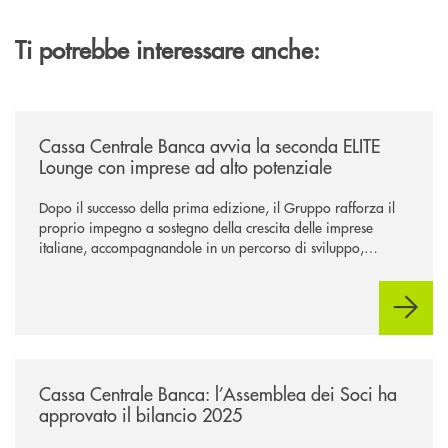
Ti potrebbe interessare anche:
/news/cassa-centrale-banca-avvia-la-seconda-elite-lounge-con-imprese-
Cassa Centrale Banca avvia la seconda ELITE
Lounge con imprese ad alto potenziale
Dopo il successo della prima edizione, il Gruppo rafforza il
proprio impegno a sostegno della crescita delle imprese
italiane, accompagnandole in un percorso di sviluppo,
innovazione e accesso ai mercati dei capitali.
/news/cassa-centrale-banca-l-assemblea-dei-soci-ha-approvato-il-bila
Cassa Centrale Banca: l’Assemblea dei Soci ha
approvato il bilancio 2025