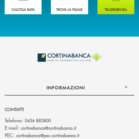
CALCOLA RATA
TROVA LA FILIALE
TRASPARENZA
INFORMAZIONI
CONTATTI
Telefono:
0436 883800
(si apre l’app di posta elettro
E-mail:
cortinabanca@cortinabanca.it
(si apre l’app di posta elettr
PEC:
cortinabanca@pec.cortinabanca.it