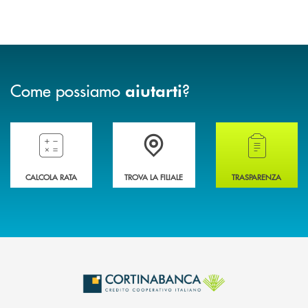
Come possiamo
?
aiutarti
Compila il preventivatore e calcola la rata del mutuo
Accedi all' elenco completo delle filiali della 
Hai bisogno di alcun
CALCOLA RATA
TROVA LA FILIALE
TRASPARENZA