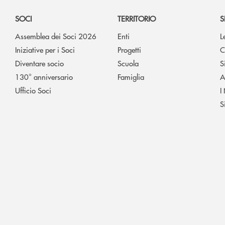
SOCI
TERRITORIO
S
Assemblea dei Soci 2026
Enti
L
Iniziative per i Soci
Progetti
C
Diventare socio
Scuola
S
130° anniversario
Famiglia
A
Ufficio Soci
I
S