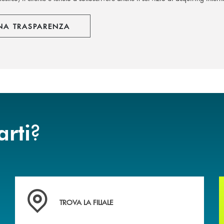
NA TRASPARENZA
?
arti
 mutuo
Accedi all' elenco completo delle filiali della Banca.
TROVA LA FILIALE