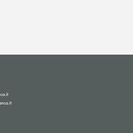
(si apre l’app di posta elettronica)
ca.it
(si apre l’app di posta elettronica)
nca.it