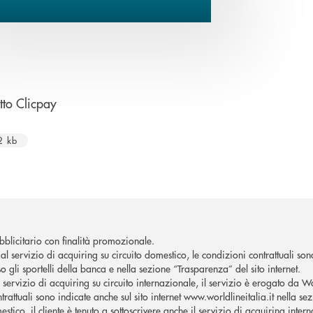
apre una nuova finestra
to Clicpay
2 kb
blicitario con finalità promozionale.
al servizio di acquiring su circuito domestico, le condizioni contrattuali son
o gli sportelli della banca e nella sezione “Trasparenza” del sito internet.
l servizio di acquiring su circuito internazionale, il servizio è erogato da W
trattuali sono indicate anche sul sito internet www.worldlineitalia.it nella se
stico, il cliente è tenuto a sottoscrivere anche il servizio di acquiring inter