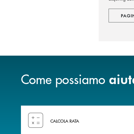
PAGI
Come possiamo
aiut
Compila il preventivatore e calcola la rata del
CALCOLA RATA