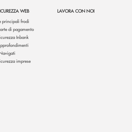
ICUREZZA WEB
LAVORA CON NOI
e principali frodi
arte di pagamento
icurezza Inbank
pprofondimenti
 Navigati
icurezza imprese