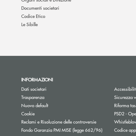
Documenti societari
Codice Etico
Le Sibille
INFORMAZIONI
Dati societari
Accessibili
Trasparenza
Sicurezza 
Nuovo default
Riforma tas
Cookie
PSD2 - Ope
Apre una nuova fine
Reclami e Risoluzione delle controversie
Whistleblo
Apre una nuova f
Fondo Garanzia PMI MISE (legge 662/96)
Codice appa