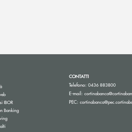
CONTATTI
Telefono:
0436 883800
tà
E-mail:
cortinabanca@cortinaban
web
PEC:
Apre una nuova finestra
cortinabanca@pec.cortinaba
si IBOR
Apre una nuova finestra
n Banking
stra
Apre una nuova finestra
wing
inestra
lti