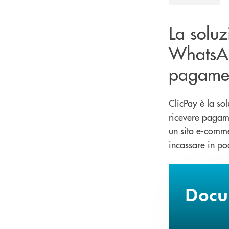
La soluz
WhatsAp
pagamen
ClicPay è la so
ricevere pagame
un sito e-comme
incassare in poc
Docum