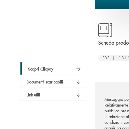
Scheda prodot
PDF | 131,
Scopri Clicpay
Documenti scaricabili
Link utili
Messaggio pub
Relativamente 
pubblico press
In relazione a
condizioni con
acquiring dome