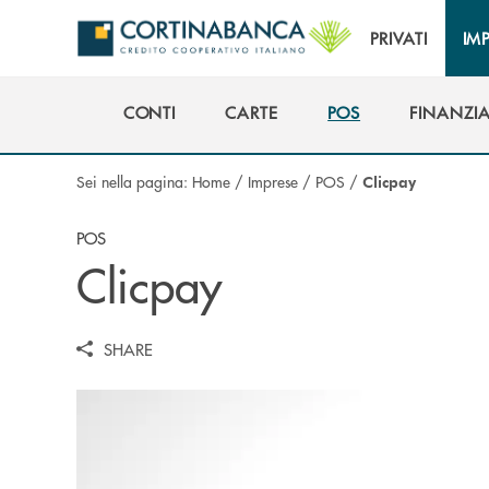
Salta al contenuto principale
PRIVATI
IM
CONTI
CARTE
POS
FINANZI
CONTI
CARTE
POS
FINANZI
Sei nella pagina:
Home
/
Imprese
/
POS
/
Clicpay
POS
Clicpay
SHARE