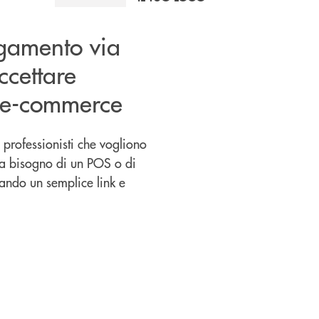
agamento via
cettare
o e-commerce
 professionisti che vogliono
za bisogno di un POS o di
iando un semplice link e