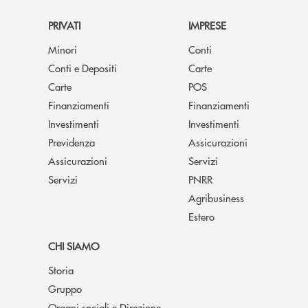
PRIVATI
IMPRESE
Minori
Conti
Conti e Depositi
Carte
Carte
POS
Finanziamenti
Finanziamenti
Investimenti
Investimenti
Previdenza
Assicurazioni
Assicurazioni
Servizi
Servizi
PNRR
Agribusiness
Estero
CHI SIAMO
Storia
Gruppo
Organi sociali e Direzione