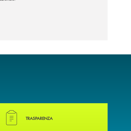
Hai bisogno di alcuni documenti ? Vai alla pagina della
TRASPARENZA