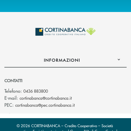
INFORMAZIONI
CONTATTI
Telefono:
0436 883800
(si apre l’app di posta elettro
E-mail:
cortinabanca@cortinabanca.it
(si apre l’app di posta elettr
PEC:
cortinabanca@pec.cortinabanca.it
© 2026 CORTINABANCA – Credito Cooperativo – Società