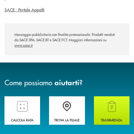
SACE - Portale Appalti
Messaggio pubblicitario con finalità promozionale. Prodotti venduti
da SACE SPA, SACE BT e SACE FCT. Maggiori informazioni su
www.sace.it
Come possiamo
?
aiutarti
Compila il preventivatore e calcola la rata del mutuo
Accedi all' elenco completo delle filiali della 
Hai bisogno di alcun
CALCOLA RATA
TROVA LA FILIALE
TRASPARENZA