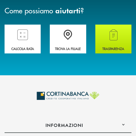
Come possiamo
?
aiutarti
Compila il preventivatore e calcola la rata del mutuo
Accedi all' elenco completo delle filiali della 
Hai bisogno di alcun
CALCOLA RATA
TROVA LA FILIALE
TRASPARENZA
INFORMAZIONI