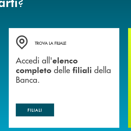
?
arti
 mutuo
Accedi all' elenco completo delle filiali della Banca.
TROVA LA FILIALE
Accedi all'
elenco
delle
della
completo
filiali
Banca.
FILIALI