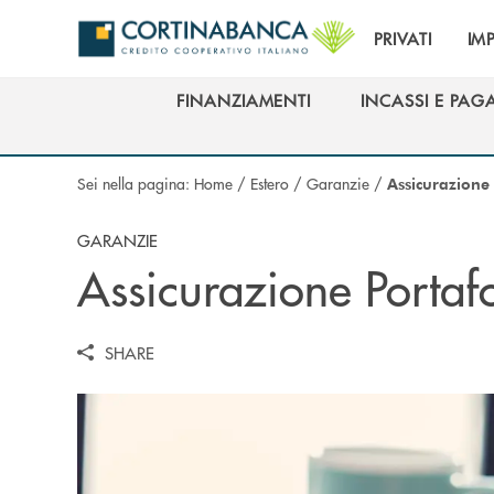
Salta al contenuto principale
PRIVATI
IM
FINANZIAMENTI
INCASSI E PAG
FINANZIAMENTI
INCASSI E PAG
Sei nella pagina:
Home
/
Estero
/
Garanzie
/
Assicurazione 
GARANZIE
Assicurazione Portafo
SHARE