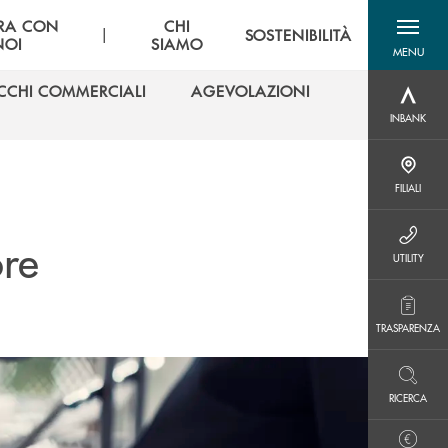
RA CON
CHI
|
SOSTENIBILITÀ
NOI
SIAMO
MENU
menu destra
CCHI COMMERCIALI
AGEVOLAZIONI
INBANK
CCHI COMMERCIALI
AGEVOLAZIONI
INBANK
FILIALI
FILIALI
ore
UTILITY
UTILITY
TRASPARENZA
TRASPARENZA
RICERCA
RICERCA