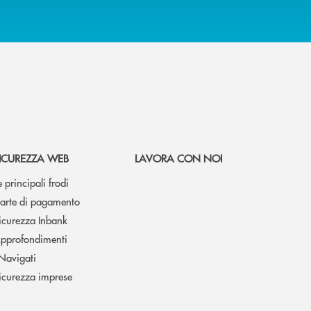
ICUREZZA WEB
LAVORA CON NOI
e principali frodi
arte di pagamento
icurezza Inbank
pprofondimenti
 Navigati
icurezza imprese