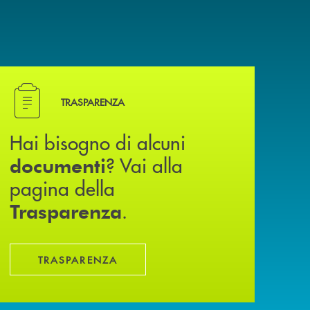
Hai bisogno di alcuni documenti ? Vai alla pagina della
TRASPARENZA
Hai bisogno di alcuni
? Vai alla
documenti
pagina della
.
Trasparenza
TRASPARENZA