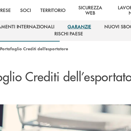
SICUREZZA
LAVO
PRESE
SOCI
TERRITORIO
WEB
AMENTI INTERNAZIONALI
GARANZIE
NUOVI SBO
AMENTI INTERNAZIONALI
GARANZIE
NUOVI SBO
RISCHI PAESE
RISCHI PAESE
Portafoglio Crediti dell’esportatore
glio Crediti dell’esportat