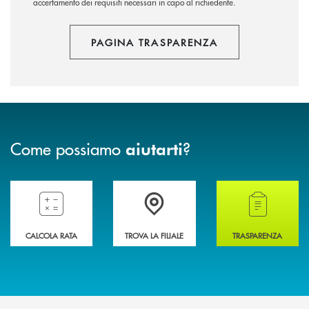
accertamento dei requisiti necessari in capo al richiedente.
PAGINA TRASPARENZA
Come possiamo
?
aiutarti
Compila il preventivatore e calcola la rata del mutuo
Accedi all' elenco completo delle filiali della 
Hai bisogno di alcun
CALCOLA RATA
TROVA LA FILIALE
TRASPARENZA