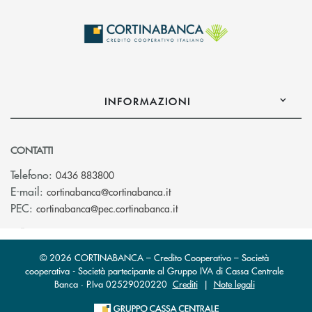
INFORMAZIONI
CONTATTI
Telefono:
0436 883800
(si apre l’app di posta elettro
E-mail:
cortinabanca@cortinabanca.it
(si apre l’app di posta elettr
PEC:
cortinabanca@pec.cortinabanca.it
© 2026 CORTINABANCA – Credito Cooperativo – Società
cooperativa - Società partecipante al Gruppo IVA di Cassa Centrale
Banca · P.Iva 02529020220
Crediti
|
Note legali